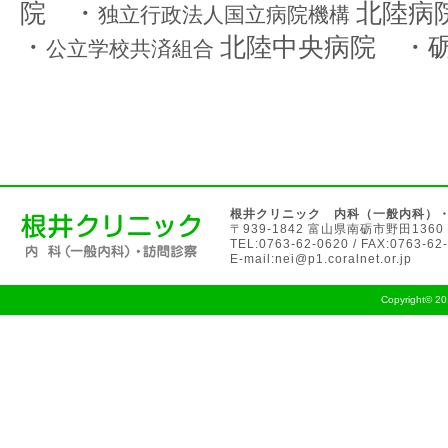
院 ・
北陸病
独立行政法人国立病院機構
・
北陸中央病院 ・
公立学校共済組合
根井クリニック 内科（一般内科）
〒939-1842
富山県
南砺市
野田1360
TEL:0763-62-0620 / FAX:0763-62
E-mail:
nei@p1.coralnet.or.jp
Copyright© 2